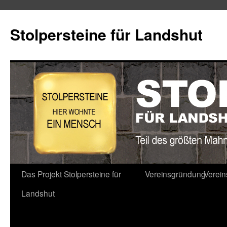
Stolpersteine für Landshut
Zum
Das Projekt Stolpersteine für
Vereinsgründung
Verei
Inhalt
Landshut
springen