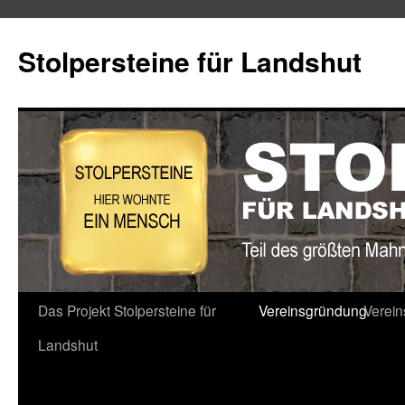
Stolpersteine für Landshut
Zum
Das Projekt Stolpersteine für
Vereinsgründung
Verei
Inhalt
Landshut
springen