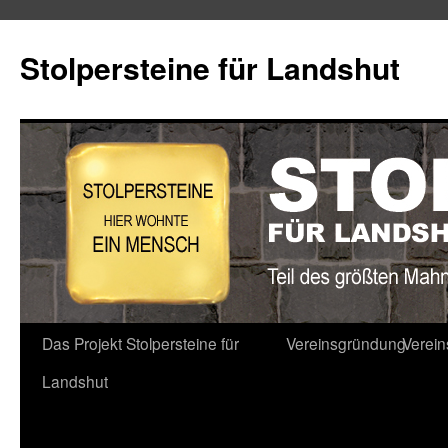
Stolpersteine für Landshut
Zum
Das Projekt Stolpersteine für
Vereinsgründung
Verei
Inhalt
Landshut
springen