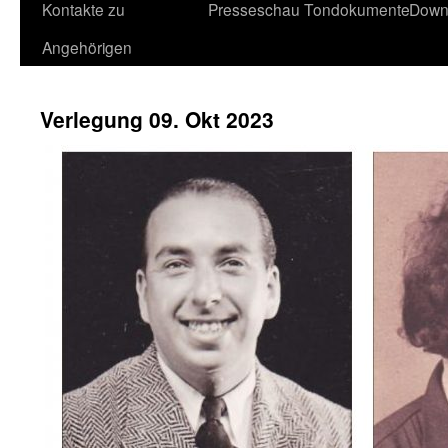
Kontakte zu
Presseschau
Tondokumente
Down
Angehörigen
Verlegung 09. Okt 2023