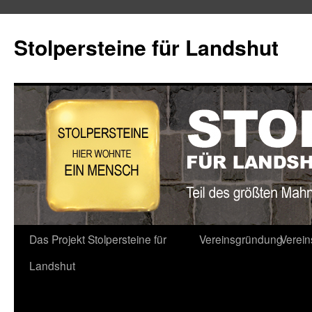
Stolpersteine für Landshut
Zum
Das Projekt Stolpersteine für
Vereinsgründung
Verei
Inhalt
Landshut
springen