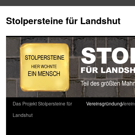
Stolpersteine für Landshut
Zum
Das Projekt Stolpersteine für
Vereinsgründung
Verei
Inhalt
Landshut
springen