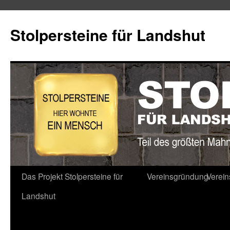
Stolpersteine für Landshut
Zum
Das Projekt Stolpersteine für
Vereinsgründung
Verei
Inhalt
Landshut
springen